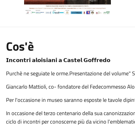
Cos'è
𝗜𝗻𝗰𝗼𝗻𝘁𝗿𝗶 𝗮𝗹𝗼𝗶𝘀𝗶𝗮𝗻𝗶 𝗮 𝗖𝗮𝘀𝘁𝗲𝗹 𝗚𝗼𝗳𝗳𝗿𝗲𝗱𝗼
Purchè ne seguiate le orme.Presentazione del volume" Sa
Giancarlo Mattioli, co- fondatore del Fedecommesso Aloisia
Per l'occasione in museo saranno esposte le tavole dipinte
In occasione del terzo centenario della sua canonizzazi
ciclo di incontri per conoscerne più da vicino l’emblemati