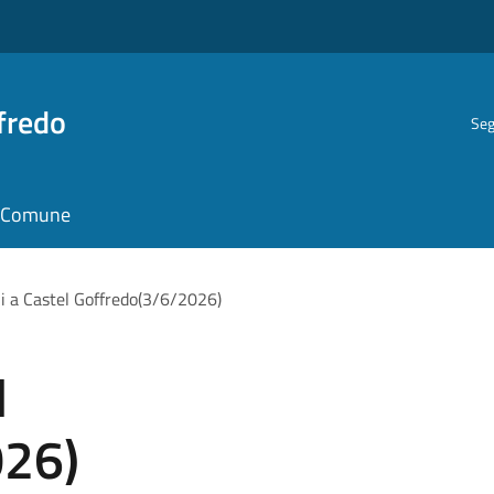
fredo
Seg
il Comune
ni a Castel Goffredo(3/6/2026)
l
026)