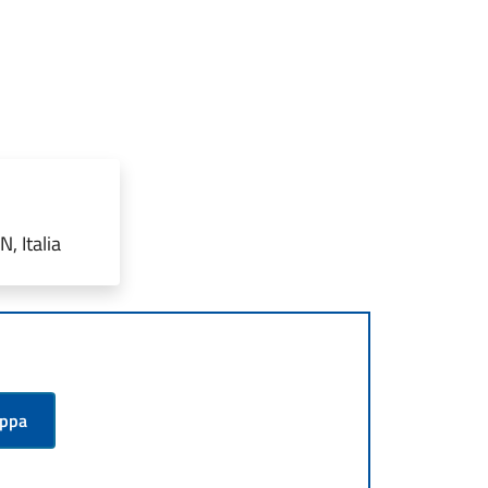
, Italia
appa