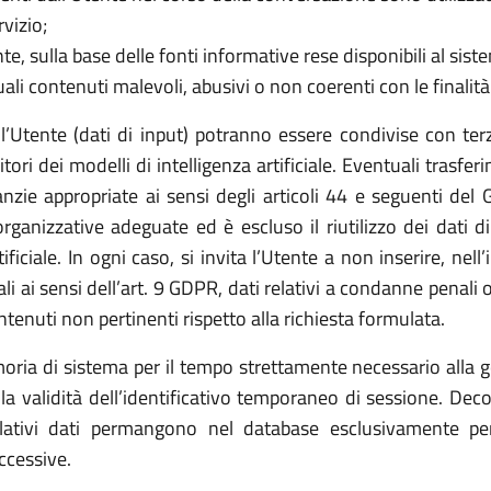
vizio;
tente, sulla base delle fonti informative rese disponibili al sis
uali contenuti malevoli, abusivi o non coerenti con le finalità 
ell’Utente (dati di input) potranno essere condivise con ter
itori dei modelli di intelligenza artificiale. Eventuali trasfer
zie appropriate ai sensi degli articoli 44 e seguenti del G
ganizzative adeguate ed è escluso il riutilizzo dei dati d
ficiale. In ogni caso, si invita l’Utente a non inserire, nel
ali ai sensi dell’art. 9 GDPR, dati relativi a condanne penali 
ontenuti non pertinenti rispetto alla richiesta formulata.
ia di sistema per il tempo strettamente necessario alla ge
a validità dell’identificativo temporaneo di sessione. Dec
 relativi dati permangono nel database esclusivamente pe
ccessive.