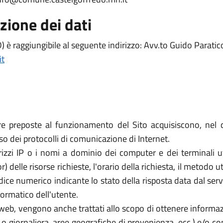
zione dei dati
) è raggiungibile al seguente indirizzo: Avv.to Guido Paratico
it
re preposte al funzionamento del Sito acquisiscono, nel c
uso dei protocolli di comunicazione di Internet.
rizzi IP o i nomi a dominio dei computer e dei terminali util
elle risorse richieste, l'orario della richiesta, il metodo util
dice numerico indicante lo stato della risposta data dal server
formatico dell'utente.
zi web, vengono anche trattati allo scopo di ottenere informazi
a o giornaliera, aree geografiche di provenienza, ecc.) e/o c