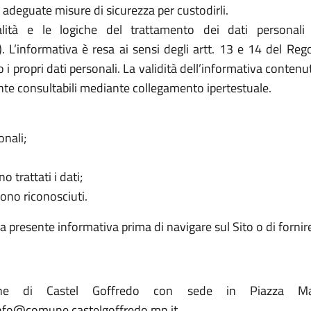
adeguate misure di sicurezza per custodirli.
ità e le logiche del trattamento dei dati personali
). L’informativa è resa ai sensi degli artt. 13 e 14 del R
 i propri dati personali. La validità dell’informativa contenu
nte consultabili mediante collegamento ipertestuale.
onali;
o trattati i dati;
sono riconosciuti.
la presente informativa prima di navigare sul Sito o di fornir
une di Castel Goffredo con sede in Piazza M
info@comune.castelgoffredo.mn.it