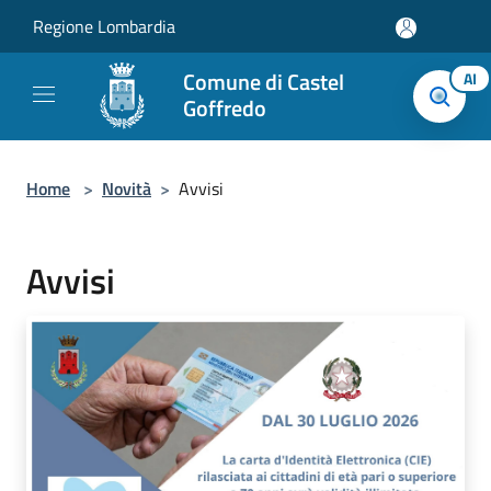
Salta al contenuto principale
Regione Lombardia
Comune di Castel
AI
Goffredo
Home
>
Novità
>
Avvisi
Avvisi