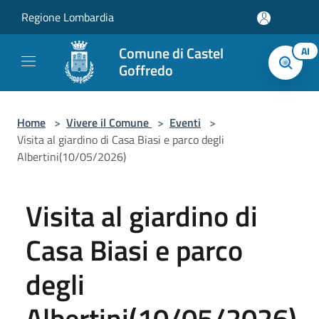
Salta al contenuto principale
Regione Lombardia
Comune di Castel
AI
Goffredo
Home
>
Vivere il Comune
>
Eventi
>
Visita al giardino di Casa Biasi e parco degli
Albertini(10/05/2026)
Visita al giardino di
Casa Biasi e parco
degli
Albertini(10/05/2026)