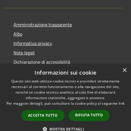
Amministrazione trasparente
Albo
Informativa privacy
Note legali
Dichiarazione di accessibilità
×
Piano di miglioramento
Informazioni sui cookie
Questo sito web utilizza cookie tecnici e assimilati strettamente
necessari al corretto funzionamento e alla navigazione del sito,
nonché un cookie tecnico analitico al solo fine di elaborare
informazioni statistiche, aggregate e anonime.
RSS
Copyright © 2026 • Comune di
Per maggiori dettagli, può consultare la cookie policy al seguente
link
Accessibilità
Castel Goffredo • Powered by
Privacy
Municipium
Accesso
•
RIFIUTA TUTTO
ACCETTA TUTTO
Cookie
redazione
Mappa del sito
MOSTRA DETTAGLI