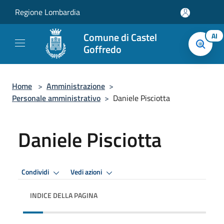
Salta al contenuto principale
Regione Lombardia
Comune di Castel
AI
Goffredo
Home
>
Amministrazione
>
Personale amministrativo
>
Daniele Pisciotta
Daniele Pisciotta
Condividi
Vedi azioni
INDICE DELLA PAGINA