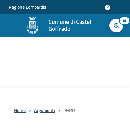
Salta al contenuto principale
Regione Lombardia
Comune di Castel
AI
Goffredo
Home
>
Argomenti
>
PNRR