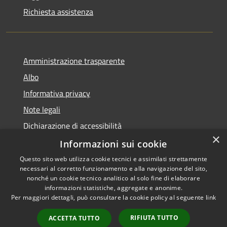
Richiesta assistenza
Amministrazione trasparente
Albo
Informativa privacy
Note legali
Dichiarazione di accessibilità
×
Piano di miglioramento
Informazioni sui cookie
Questo sito web utilizza cookie tecnici e assimilati strettamente
necessari al corretto funzionamento e alla navigazione del sito,
nonché un cookie tecnico analitico al solo fine di elaborare
informazioni statistiche, aggregate e anonime.
RSS
Copyright © 2026 • Comune di
Per maggiori dettagli, può consultare la cookie policy al seguente
link
Accessibilità
Castel Goffredo • Powered by
Privacy
Municipium
Accesso
•
RIFIUTA TUTTO
ACCETTA TUTTO