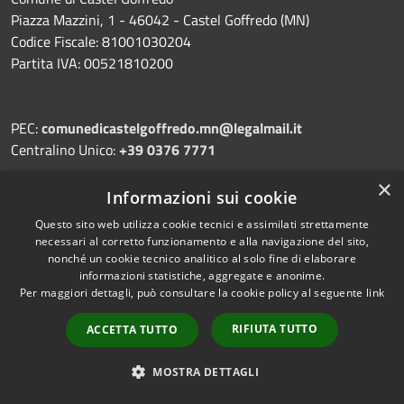
Piazza Mazzini, 1 - 46042 - Castel Goffredo (MN)
Codice Fiscale: 81001030204
Partita IVA: 00521810200
PEC:
comunedicastelgoffredo.mn@legalmail.it
Centralino Unico:
+39 0376 7771
×
Informazioni sui cookie
Questo sito web utilizza cookie tecnici e assimilati strettamente
Prenotazione appuntamento
necessari al corretto funzionamento e alla navigazione del sito,
nonché un cookie tecnico analitico al solo fine di elaborare
Segnalazione disservizio
informazioni statistiche, aggregate e anonime.
Leggi le FAQ
Per maggiori dettagli, può consultare la cookie policy al seguente
link
Richiesta assistenza
RIFIUTA TUTTO
ACCETTA TUTTO
MOSTRA DETTAGLI