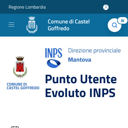
Salta al contenuto principale
Regione Lombardia
Comune di Castel
AI
Goffredo