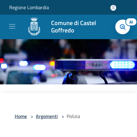
Salta al contenuto principale
Regione Lombardia
Comune di Castel
AI
Goffredo
Home
>
Argomenti
>
Polizia