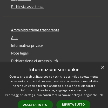
Richiesta assistenza
Amministrazione trasparente
Albo
Informativa privacy
Note legali
Dichiarazione di accessibilità
×
Piano di miglioramento
Informazioni sui cookie
Questo sito web utilizza cookie tecnici e assimilati strettamente
necessari al corretto funzionamento e alla navigazione del sito,
nonché un cookie tecnico analitico al solo fine di elaborare
informazioni statistiche, aggregate e anonime.
RSS
Copyright © 2026 • Comune di
Per maggiori dettagli, può consultare la cookie policy al seguente
link
Accessibilità
Castel Goffredo • Powered by
Privacy
Municipium
Accesso
•
RIFIUTA TUTTO
ACCETTA TUTTO