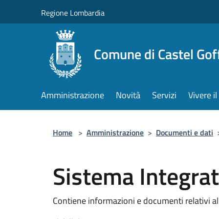
Salta al contenuto principale
Regione Lombardia
Comune di Castel Gof
Amministrazione
Novità
Servizi
Vivere 
Home
>
Amministrazione
>
Documenti e dati
Sistema Integra
Contiene informazioni e documenti relativi a