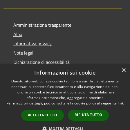
Amministrazione trasparente
Albo
Informativa privacy
Note legali
Dichiarazione di accessibilità
×
Piano di miglioramento
Informazioni sui cookie
Questo sito web utilizza cookie tecnici e assimilati strettamente
necessari al corretto funzionamento e alla navigazione del sito,
nonché un cookie tecnico analitico al solo fine di elaborare
informazioni statistiche, aggregate e anonime.
RSS
Copyright © 2026 • Comune di
Per maggiori dettagli, può consultare la cookie policy al seguente
link
Accessibilità
Castel Goffredo • Powered by
Privacy
Municipium
Accesso
•
RIFIUTA TUTTO
ACCETTA TUTTO
Cookie
redazione
Mappa del sito
MOSTRA DETTAGLI