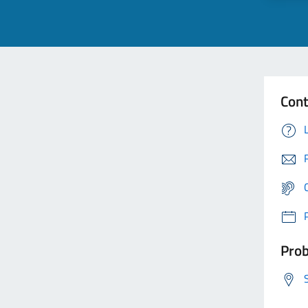
Cont
Prob