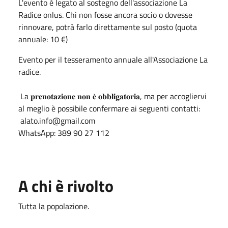
L'evento è legato al sostegno dell'associazione
La
Radice onlus
. Chi non fosse ancora socio o dovesse
rinnovare, potrà farlo direttamente sul posto (quota
annuale: 10 €)
Evento per il tesseramento annuale all'Associazione La
radice.
La 𝐩𝐫𝐞𝐧𝐨𝐭𝐚𝐳𝐢𝐨𝐧𝐞 𝐧𝐨𝐧 𝐞̀ 𝐨𝐛𝐛𝐥𝐢𝐠𝐚𝐭𝐨𝐫𝐢𝐚, ma per accogliervi
al meglio è possibile confermare ai seguenti contatti:
alato.info@gmail.com
WhatsApp: 389 90 27 112
A chi è rivolto
Tutta la popolazione.