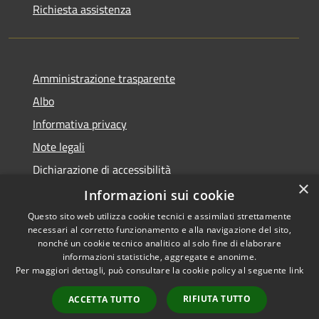
Richiesta assistenza
Amministrazione trasparente
Albo
Informativa privacy
Note legali
Dichiarazione di accessibilità
×
Piano di miglioramento
Informazioni sui cookie
Questo sito web utilizza cookie tecnici e assimilati strettamente
necessari al corretto funzionamento e alla navigazione del sito,
nonché un cookie tecnico analitico al solo fine di elaborare
informazioni statistiche, aggregate e anonime.
RSS
Copyright © 2026 • Comune di
Per maggiori dettagli, può consultare la cookie policy al seguente
link
Accessibilità
Castel Goffredo • Powered by
Privacy
Municipium
Accesso
•
RIFIUTA TUTTO
ACCETTA TUTTO
Cookie
redazione