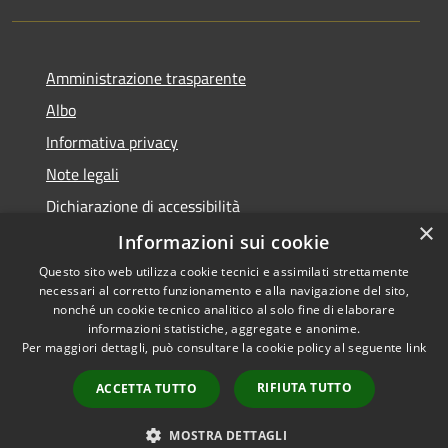
Amministrazione trasparente
Albo
Informativa privacy
Note legali
Dichiarazione di accessibilità
×
Piano di miglioramento
Informazioni sui cookie
Questo sito web utilizza cookie tecnici e assimilati strettamente
necessari al corretto funzionamento e alla navigazione del sito,
nonché un cookie tecnico analitico al solo fine di elaborare
informazioni statistiche, aggregate e anonime.
RSS
Copyright © 2026 • Comune di
Per maggiori dettagli, può consultare la cookie policy al seguente
link
Accessibilità
Castel Goffredo • Powered by
Privacy
Municipium
Accesso
•
RIFIUTA TUTTO
ACCETTA TUTTO
Cookie
redazione
Mappa del sito
MOSTRA DETTAGLI