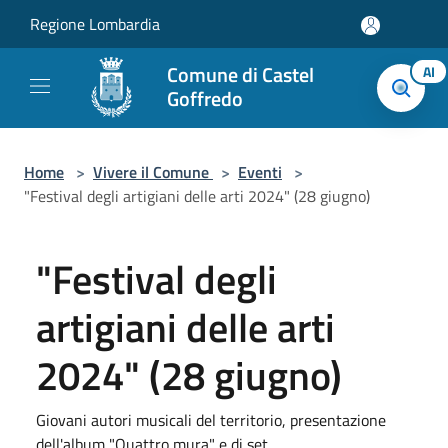
Salta al contenuto principale
Regione Lombardia
Comune di Castel
AI
Goffredo
Home
>
Vivere il Comune
>
Eventi
>
"Festival degli artigiani delle arti 2024" (28 giugno)
"Festival degli
artigiani delle arti
2024" (28 giugno)
Giovani autori musicali del territorio, presentazione
dell'album "Quattro mura" e dj set