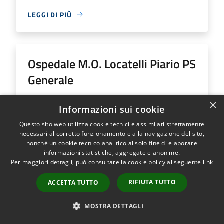
LEGGI DI PIÙ
Ospedale M.O. Locatelli Piario PS
Generale
×
Indirizzo
Via Groppino, 22
Informazioni sui cookie
Ospedale M.O. Locatelli Piario PS Generale...
Questo sito web utilizza cookie tecnici e assimilati strettamente
necessari al corretto funzionamento e alla navigazione del sito,
nonché un cookie tecnico analitico al solo fine di elaborare
informazioni statistiche, aggregate e anonime.
Per maggiori dettagli, può consultare la cookie policy al seguente
link
LEGGI DI PIÙ
RIFIUTA TUTTO
ACCETTA TUTTO
MOSTRA DETTAGLI
Ospedale SS Trinità Romano L.