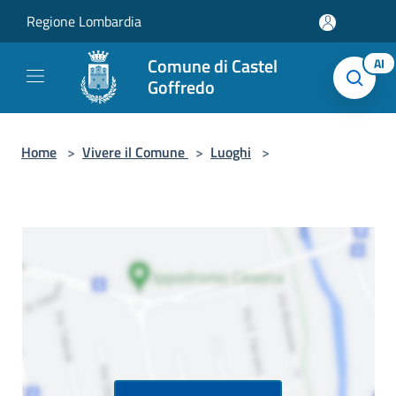
Salta al contenuto principale
Regione Lombardia
Comune di Castel
AI
Goffredo
Home
>
Vivere il Comune
>
Luoghi
>