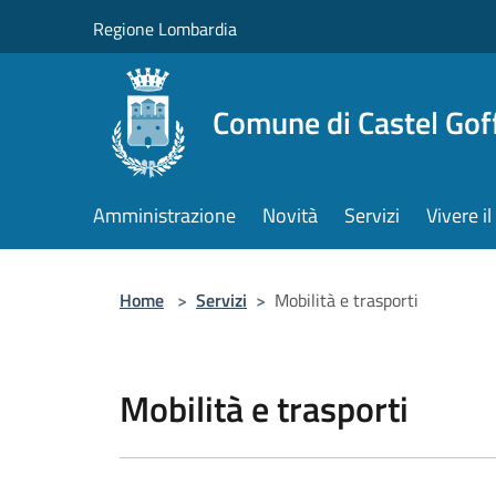
Salta al contenuto principale
Regione Lombardia
Comune di Castel Gof
Amministrazione
Novità
Servizi
Vivere 
Home
>
Servizi
>
Mobilità e trasporti
Mobilità e trasporti