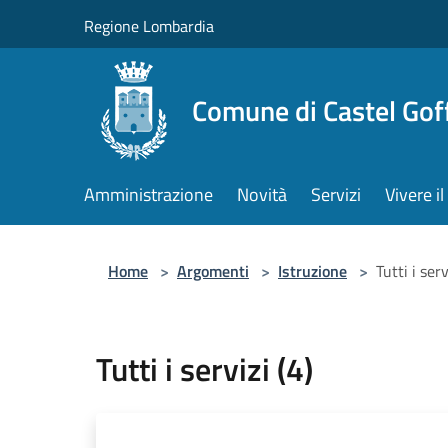
Salta al contenuto principale
Regione Lombardia
Comune di Castel Gof
Amministrazione
Novità
Servizi
Vivere 
Home
>
Argomenti
>
Istruzione
>
Tutti i serv
Tutti i servizi (4)