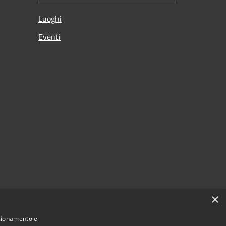
Luoghi
Eventi
×
nzionamento e