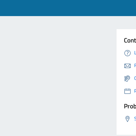
Cont
Prob