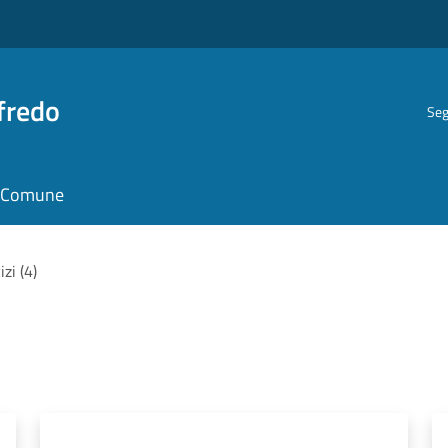
fredo
Seg
il Comune
izi (4)