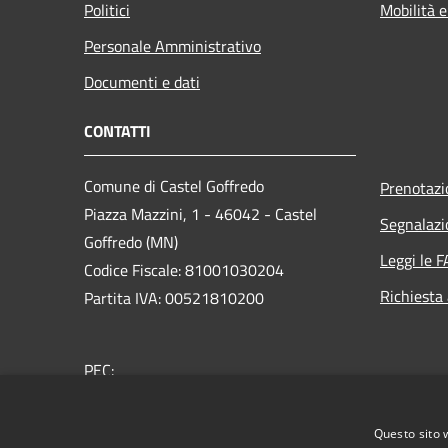
Politici
Mobilità e
Personale Amministrativo
Documenti e dati
CONTATTI
Comune di Castel Goffredo
Prenotaz
Piazza Mazzini, 1 - 46042 - Castel
Segnalazi
Goffredo (MN)
Leggi le 
Codice Fiscale: 81001030204
Richiesta
Partita IVA: 00521810200
PEC:
comunedicastelgoffredo.mn@legalmail.it
Centralino Unico:
+39 0376 7771
Questo sito 