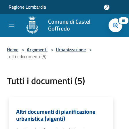
Salta al contenuto principale
Regione Lombardia
Comune di Castel
AI
Goffredo
Home
>
Argomenti
>
Urbanizzazione
>
Tutti i documenti (5)
Tutti i documenti (5)
Altri documenti di pianificazione
urbanistica (vigenti)