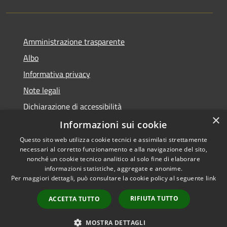
Amministrazione trasparente
Albo
Informativa privacy
Note legali
Dichiarazione di accessibilità
×
Piano di miglioramento
Informazioni sui cookie
Questo sito web utilizza cookie tecnici e assimilati strettamente
necessari al corretto funzionamento e alla navigazione del sito,
nonché un cookie tecnico analitico al solo fine di elaborare
informazioni statistiche, aggregate e anonime.
RSS
Copyright © 2026 • Comune di
Per maggiori dettagli, può consultare la cookie policy al seguente
link
Accessibilità
Castel Goffredo • Powered by
Privacy
Municipium
Accesso
•
RIFIUTA TUTTO
ACCETTA TUTTO
Cookie
redazione
Mappa del sito
MOSTRA DETTAGLI