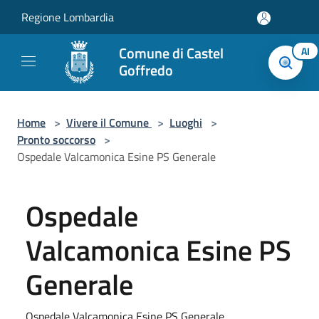
Salta al contenuto principale
Regione Lombardia
Comune di Castel
AI
Goffredo
Home
>
Vivere il Comune
>
Luoghi
>
Pronto soccorso
>
Ospedale Valcamonica Esine PS Generale
Ospedale
Valcamonica Esine PS
Generale
Ospedale Valcamonica Esine PS Generale