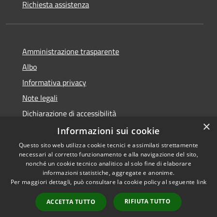
Richiesta assistenza
Amministrazione trasparente
Albo
Informativa privacy
Note legali
Dichiarazione di accessibilità
×
Piano di miglioramento
Informazioni sui cookie
Questo sito web utilizza cookie tecnici e assimilati strettamente
necessari al corretto funzionamento e alla navigazione del sito,
nonché un cookie tecnico analitico al solo fine di elaborare
informazioni statistiche, aggregate e anonime.
RSS
Copyright © 2026 • Comune di
Per maggiori dettagli, può consultare la cookie policy al seguente
link
Accessibilità
Castel Goffredo • Powered by
Privacy
Municipium
Accesso
•
RIFIUTA TUTTO
ACCETTA TUTTO
Cookie
redazione