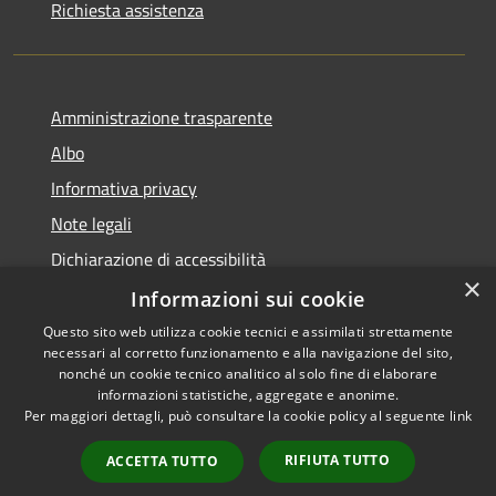
Richiesta assistenza
Amministrazione trasparente
Albo
Informativa privacy
Note legali
Dichiarazione di accessibilità
×
Piano di miglioramento
Informazioni sui cookie
Questo sito web utilizza cookie tecnici e assimilati strettamente
necessari al corretto funzionamento e alla navigazione del sito,
nonché un cookie tecnico analitico al solo fine di elaborare
informazioni statistiche, aggregate e anonime.
RSS
Copyright © 2026 • Comune di
Per maggiori dettagli, può consultare la cookie policy al seguente
link
Accessibilità
Castel Goffredo • Powered by
Privacy
Municipium
Accesso
•
RIFIUTA TUTTO
ACCETTA TUTTO
Cookie
redazione