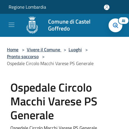
Salta al contenuto principale
Regione Lombardia
Comune di Castel
AI
Goffredo
Home
>
Vivere il Comune
>
Luoghi
>
Pronto soccorso
>
Ospedale Circolo Macchi Varese PS Generale
Ospedale Circolo
Macchi Varese PS
Generale
Ospedale Circolo Macchi Varese PS Generale