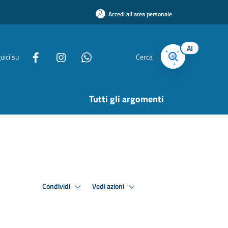
Accedi all'area personale
AI
uici su
Cerca
Tutti gli argomenti
Condividi
Vedi azioni