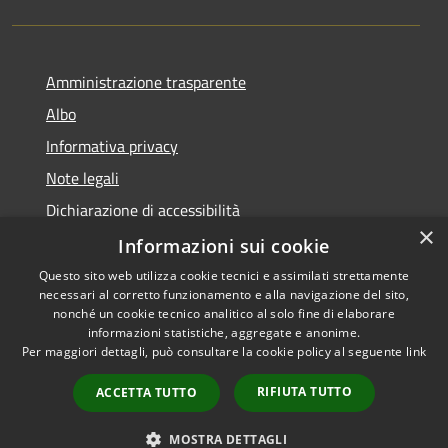
Amministrazione trasparente
Albo
Informativa privacy
Note legali
Dichiarazione di accessibilità
×
Piano di miglioramento
Informazioni sui cookie
Questo sito web utilizza cookie tecnici e assimilati strettamente
necessari al corretto funzionamento e alla navigazione del sito,
nonché un cookie tecnico analitico al solo fine di elaborare
informazioni statistiche, aggregate e anonime.
RSS
Copyright © 2026 • Comune di
Per maggiori dettagli, può consultare la cookie policy al seguente
link
Accessibilità
Castel Goffredo • Powered by
Privacy
Municipium
Accesso
•
RIFIUTA TUTTO
ACCETTA TUTTO
Cookie
redazione
Mappa del sito
MOSTRA DETTAGLI