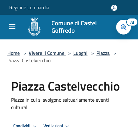
Salta al contenuto principale
Regione Lombardia
Comune di Castel
AI
Goffredo
Home
>
Vivere il Comune
>
Luoghi
>
Piazza
>
Piazza Castelvecchio
Piazza Castelvecchio
Piazza in cui si svolgono saltuariamente eventi
culturali
Condividi
Vedi azioni