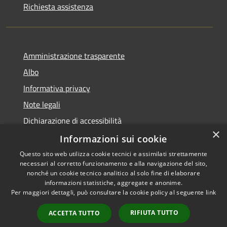
Richiesta assistenza
Amministrazione trasparente
Albo
Informativa privacy
Note legali
Dichiarazione di accessibilità
×
Piano di miglioramento
Informazioni sui cookie
Questo sito web utilizza cookie tecnici e assimilati strettamente
necessari al corretto funzionamento e alla navigazione del sito,
nonché un cookie tecnico analitico al solo fine di elaborare
informazioni statistiche, aggregate e anonime.
RSS
Copyright © 2026 • Comune di
Per maggiori dettagli, può consultare la cookie policy al seguente
link
Accessibilità
Castel Goffredo • Powered by
Privacy
Municipium
Accesso
•
RIFIUTA TUTTO
ACCETTA TUTTO
Cookie
redazione