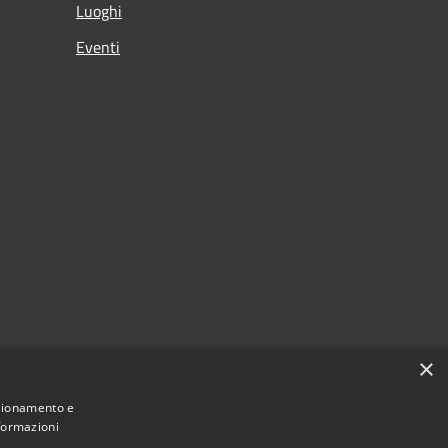
Luoghi
Eventi
×
nzionamento e
nformazioni