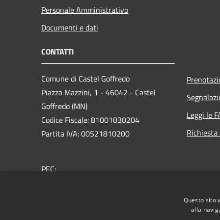
Personale Amministrativo
Documenti e dati
CONTATTI
Comune di Castel Goffredo
Prenotaz
Piazza Mazzini, 1 - 46042 - Castel
Segnalazi
Goffredo (MN)
Leggi le 
Codice Fiscale: 81001030204
Richiesta
Partita IVA: 00521810200
PEC:
comunedicastelgoffredo.mn@legalmail.it
Centralino Unico:
+39 0376 7771
Questo sito 
alla navig