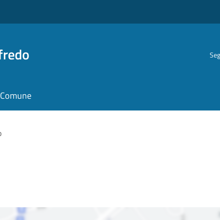
fredo
Seg
il Comune
o