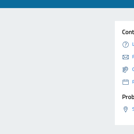
Cont
Prob