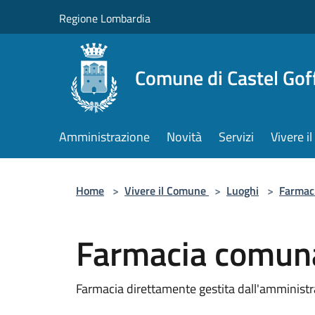
Salta al contenuto principale
Regione Lombardia
Comune di Castel Gof
Amministrazione
Novità
Servizi
Vivere 
Home
>
Vivere il Comune
>
Luoghi
>
Farmac
Farmacia comun
Farmacia direttamente gestita dall'amminis