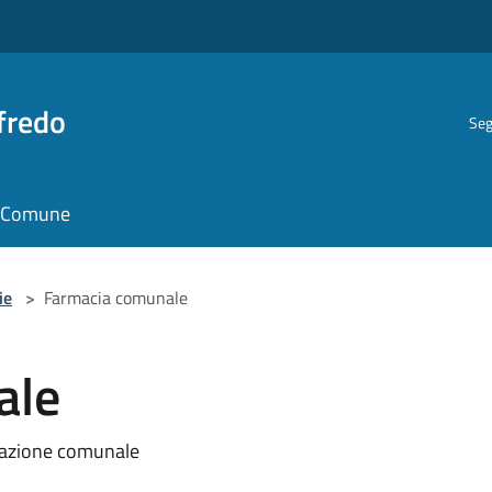
fredo
Seg
il Comune
ie
>
Farmacia comunale
ale
trazione comunale