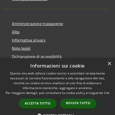
Amministrazione trasparente
Albo
Informativa privacy
Note legali
Dichiarazione di accessibilità
×
Piano di miglioramento
Informazioni sui cookie
Questo sito web utilizza cookie tecnici e assimilati strettamente
necessari al corretto funzionamento e alla navigazione del sito,
nonché un cookie tecnico analitico al solo fine di elaborare
informazioni statistiche, aggregate e anonime.
RSS
Copyright © 2026 • Comune di
Per maggiori dettagli, può consultare la cookie policy al seguente
link
Accessibilità
Castel Goffredo • Powered by
Privacy
Municipium
Accesso
•
RIFIUTA TUTTO
ACCETTA TUTTO
Cookie
redazione