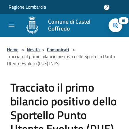
Salta al contenuto principale
Regione Lombardia
Comune di Castel
AI
Goffredo
Home
>
Novità
>
Comunicati
>
Tracciato il primo bilancio positivo dello Sportello Punto
Utente Evoluto (PUE) INPS
Tracciato il primo
bilancio positivo dello
Sportello Punto
Utente Evoluto (PUE)