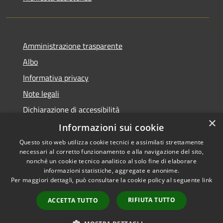
Amministrazione trasparente
Albo
Informativa privacy
Note legali
Dichiarazione di accessibilità
×
Piano di miglioramento
Informazioni sui cookie
Questo sito web utilizza cookie tecnici e assimilati strettamente
necessari al corretto funzionamento e alla navigazione del sito,
nonché un cookie tecnico analitico al solo fine di elaborare
informazioni statistiche, aggregate e anonime.
RSS
Copyright © 2026 • Comune di
Per maggiori dettagli, può consultare la cookie policy al seguente
link
Accessibilità
Castel Goffredo • Powered by
Privacy
Municipium
Accesso
•
RIFIUTA TUTTO
ACCETTA TUTTO
Cookie
redazione